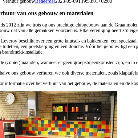
Verhuur gebouw
Beheerder
2023-05-09T19:53:01+02:00
rhuur van ons gebouw en materialen
nds 2012 zijn we trots op ons prachtige clubgebouw aan de Graanmole
bouw dat van alle gemakken voorzien is. Elke vereniging heeft z’n eige
 Leveroy beschikt over een grote knutsel- en bakkeuken, een speelzaal
ie toiletten, een poetsberging en een douche. Vóór het gebouw ligt ee
n brandmeld-installatie.
 de (zomer)maanden, wanneer er geen groepsbijeenkomsten zijn, en in d
halve ons gebouw verhuren we ook diverse materialen, zoals klaptafels
or informatie over het verhuur van het gebouw, de materialen en de kost