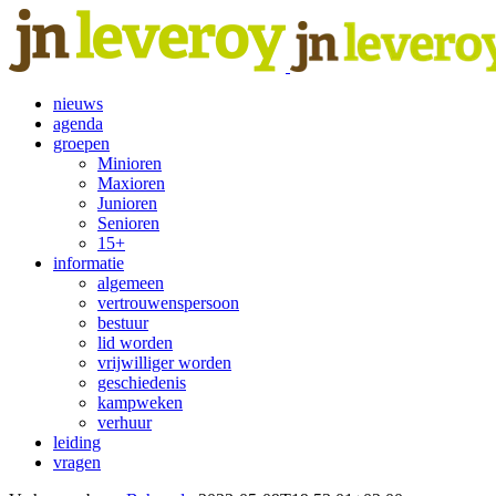
Ga
naar
inhoud
nieuws
agenda
groepen
Minioren
Maxioren
Junioren
Senioren
15+
informatie
algemeen
vertrouwenspersoon
bestuur
lid worden
vrijwilliger worden
geschiedenis
kampweken
verhuur
leiding
vragen