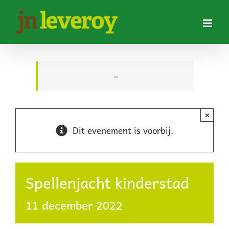
Ga
naar
inhoud
–
×
Dit evenement is voorbij.
Spellenjacht kinderstad
11 december 2022