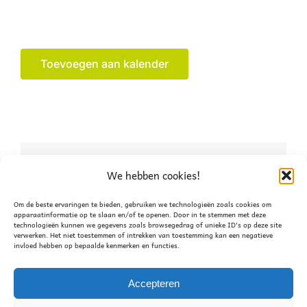
Toevoegen aan kalender
Deel dit verhaal, kies je
We hebben cookies!
platform!
Om de beste ervaringen te bieden, gebruiken we technologieën zoals cookies om
apparaatinformatie op te slaan en/of te openen. Door in te stemmen met deze
technologieën kunnen we gegevens zoals browsegedrag of unieke ID's op deze site
Facebook
X
WhatsApp
verwerken. Het niet toestemmen of intrekken van toestemming kan een negatieve
invloed hebben op bepaalde kenmerken en functies.
Accepteren
Bestuursvergadering
Commissievergadering