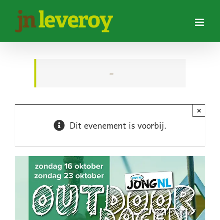
Ga
naar
inhoud
–
×
Dit evenement is voorbij.