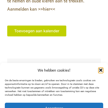
te nemen en oude kleren aan te trekken.
Aanmelden kan
>>hier<<
Toevoegen aan kalender
Deel dit verhaal, kies je
We hebben cookies!
platform!
Om de beste ervaringen te bieden, gebruiken we technologieën zoals cookies om
apparaatinformatie op te slaan en/of te openen. Door in te stemmen met deze
technologieën kunnen we gegevens zoals browsegedrag of unieke ID's op deze site
Facebook
X
WhatsApp
verwerken. Het niet toestemmen of intrekken van toestemming kan een negatieve
invloed hebben op bepaalde kenmerken en functies.