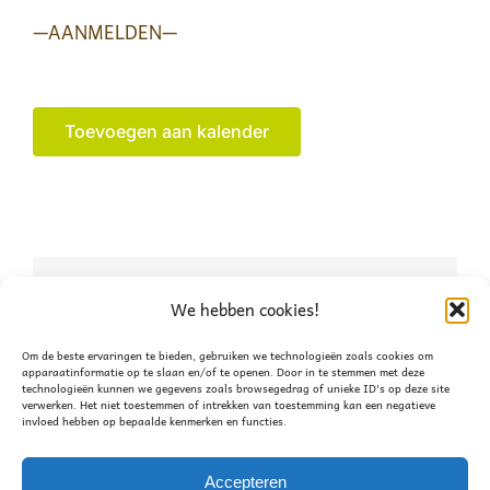
—
AANMELDEN
—
Toevoegen aan kalender
Deel dit verhaal, kies je
We hebben cookies!
platform!
Om de beste ervaringen te bieden, gebruiken we technologieën zoals cookies om
apparaatinformatie op te slaan en/of te openen. Door in te stemmen met deze
technologieën kunnen we gegevens zoals browsegedrag of unieke ID's op deze site
Facebook
X
WhatsApp
verwerken. Het niet toestemmen of intrekken van toestemming kan een negatieve
invloed hebben op bepaalde kenmerken en functies.
Accepteren