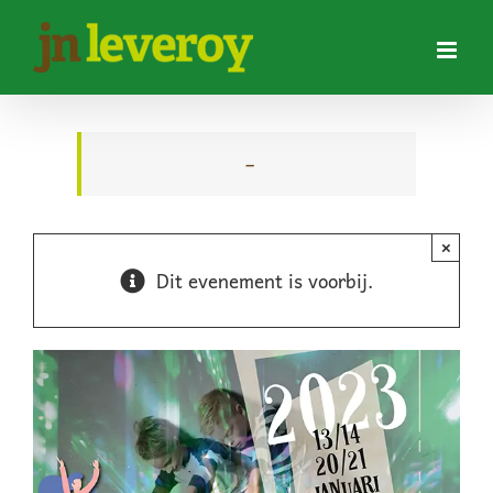
Ga
naar
inhoud
–
×
Dit evenement is voorbij.