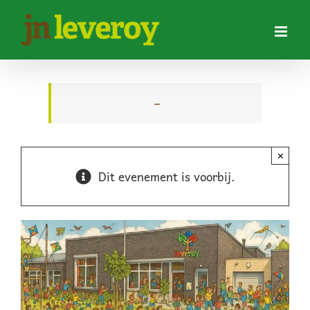
Ga
naar
inhoud
–
×
Dit evenement is voorbij.